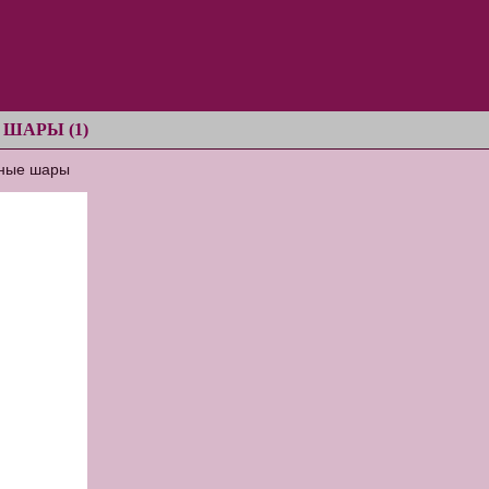
ШАРЫ (1)
ные шары
шары
 пусковая