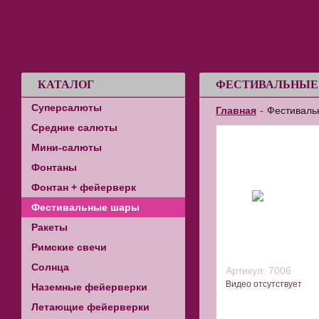
КАТАЛОГ
ФЕСТИВАЛЬНЫЕ 
Суперсалюты
Главная
-
Фестиваль
Средние салюты
Фестивальные 
"Олимп"набор 6 шт +
Мини-салюты
трубка
Фонтаны
Фонтан + фейерверк
Фестивальные шары
Ракеты
Римские свечи
Солнца
Артикул:
7006
Видео отсутствует
Наземные фейерверки
Летающие фейерверки