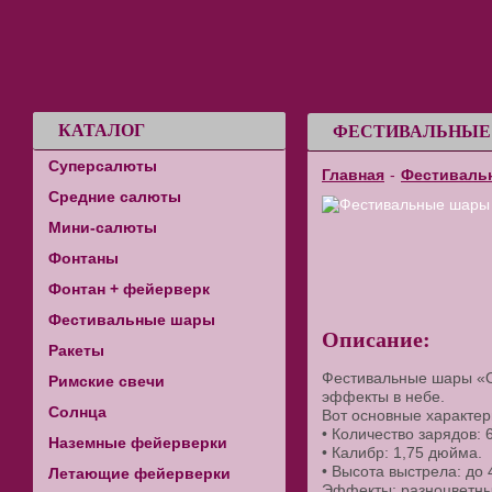
КАТАЛОГ
ФЕСТИВАЛЬНЫЕ 
Суперсалюты
Главная
-
Фестиваль
Средние салюты
Мини-салюты
Фонтаны
Фонтан + фейерверк
Фестивальные шары
Описание:
Ракеты
Фестивальные шары «Ол
Римские свечи
эффекты в небе.
Солнца
Вот основные характер
• Количество зарядов: 6
Наземные фейерверки
• Калибр: 1,75 дюйма.
• Высота выстрела: до 
Летающие фейерверки
Эффекты: разноцветны