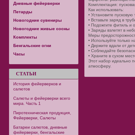
Дневные фейерверки
Комплектация: пускова
Как использовать:
Петарды
• Установите пусковую 
• Вставьте заряд в труб
Новогодние сувениры
• Подожгите фитиль и 
Новогодние живые сосны
• Заряды взлетят в не
Меры предосторожност
Комплекты
• Используйте только н
Бенгальские огни
• Держите вдали от дет
• Соблюдайте безопасн
Часы
• Храните в сухом мест
Этот набор идеально по
атмосферу.
СТАТЬИ
История фейерверков и
салютов
Салюты и фейерверки всего
мира. Часть 1
Пиротехническая продукция,
Фейерверки, Салюты
Батареи салютов, дневные
фейерверки, бенгальские