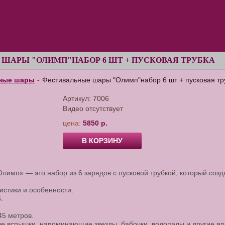
ШАРЫ "ОЛИМП"НАБОР 6 ШТ + ПУСКОВАЯ ТРУБКА
ные шары
-
Фестивальные шары "Олимп"набор 6 шт + пусковая тр
Артикул:
7006
Видео отсутствует
цена:
5850 р.
В КОРЗИНУ
имп» — это набор из 6 зарядов с пусковой трубкой, который созд
истики и особенности:
.
45 метров.
е вспышки, напоминающие звезды, бабочки, водопады и другие яр