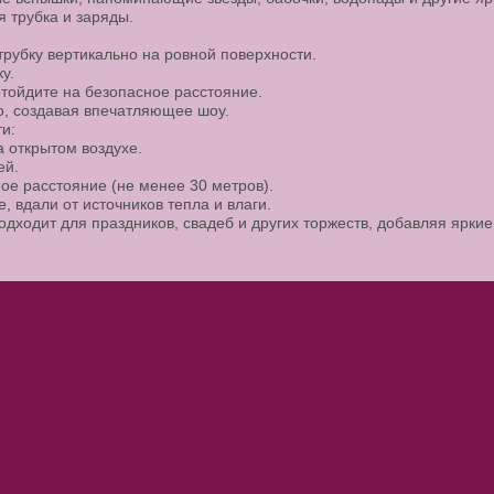
я трубка и заряды.
трубку вертикально на ровной поверхности.
ку.
отойдите на безопасное расстояние.
бо, создавая впечатляющее шоу.
и:
а открытом воздухе.
ей.
ое расстояние (не менее 30 метров).
е, вдали от источников тепла и влаги.
дходит для праздников, свадеб и других торжеств, добавляя яркие