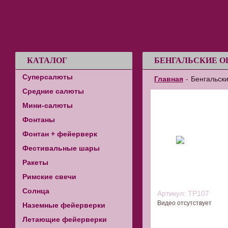
КАТАЛОГ
БЕНГАЛЬСКИЕ ОГ
Суперсалюты
Главная
-
Бенгальски
Средние салюты
Хлопушка супер с сю
уп 3шт
Мини-салюты
Фонтаны
Фонтан + фейерверк
Фестивальные шары
Ракеты
Римские свечи
Солнца
Артикул:
ТР107
Видео отсутствует
Наземные фейерверки
Летающие фейерверки